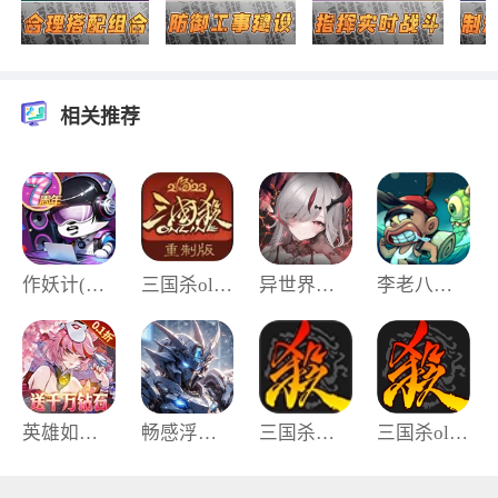
相关推荐
作妖计(内附礼包码)手机版
三国杀ol重制版
异世界的城主大人无广告版
李老八历险记汉化版
英雄如约而至福利版
畅感浮空岛官方版
三国杀互通版
三国杀ol十周年移动版